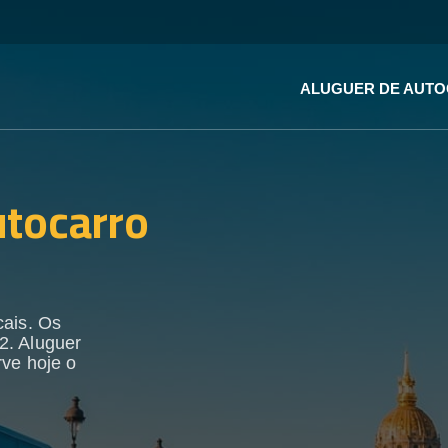
ALUGUER DE AUT
utocarro
cais. Os
2. Aluguer
rve hoje o