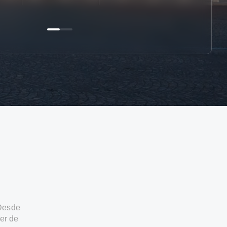
 Desde
er de