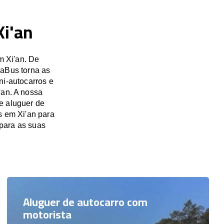
Xi'an
m Xi'an. De
saBus torna as
ni-autocarros e
'an. A nossa
e aluguer de
s em Xi'an para
para as suas
Aluguer de autocarro com
motorista