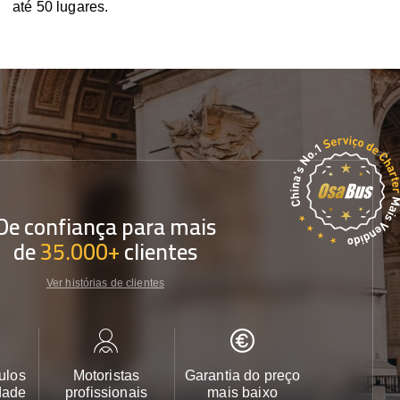
até 50 lugares.
De confiança para mais
de
35.000+
clientes
Ver histórias de clientes
ulos
Motoristas
Garantia do preço
Apoio ao cl
dade
profissionais
mais baixo
24/7