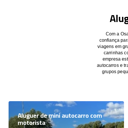
Alug
Com a OsaB
confiança par
viagens em gru
carrinhas c
empresa est
autocarros e t
grupos pequ
Aluguer de mini autocarro com
motorista