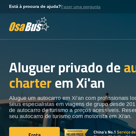
Skip
Está à procura de ajuda?
Fazer uma pergunta
to
content
Aluguer privado de
a
charter
em Xi'an
Alugue um autocarro em Xi'an com profissionais lo
seus especialistas em viagens de grupo desde 201
de autocarro de turismo a preços acessíveis. Rese
seu autocarro de turismo com motorista em Xi'an.
Frota