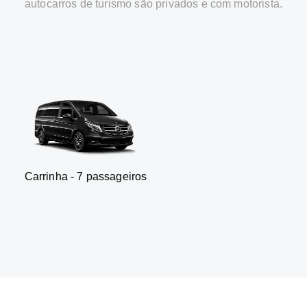
autocarros de turismo são privados e com motorista.
 7 passageiros
SUV - 3 pa