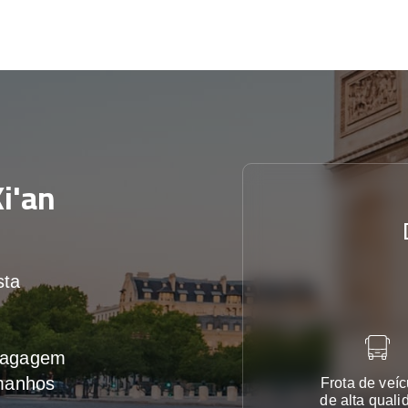
i'an
sta
 bagagem
amanhos
Frota de veíc
de alta quali