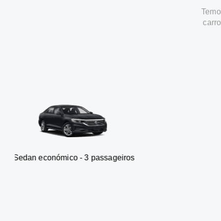
Temos
carr
nómico - 3 passageiros
Carrinha