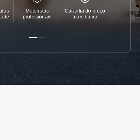
ulos
Motoristas
Garantia do preço
Apoio ao cl
dade
profissionais
mais baixo
24/7