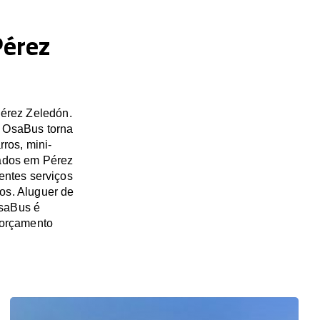
Pérez
Pérez Zeledón.
A OsaBus torna
ros, mini-
vados em Pérez
entes serviços
os. Aluguer de
OsaBus é
 orçamento