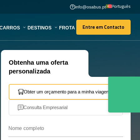
Português
info@osabus.pt
Entre em Contacto
OCARROS
DESTINOS
FROTA
Entre em Contacto
Obtenha uma oferta
personalizada
Obter um orçamento para a minha viagem
Consulta Empresarial
Nome completo