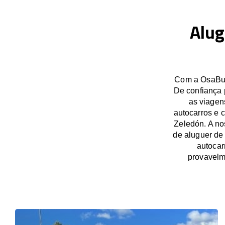
Alug
Com a OsaBus,
De confiança 
as viagen
autocarros e 
Zeledón. A no
de aluguer de
autocar
provavelm