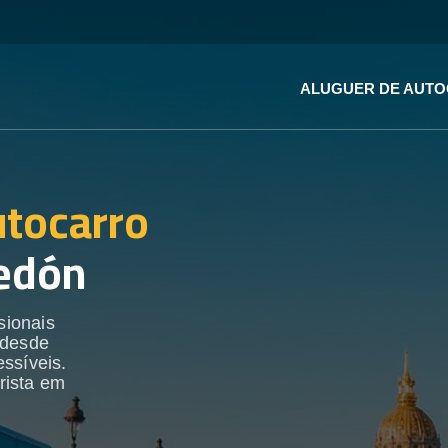
ALUGUER DE AUT
utocarro
edón
sionais
 desde
ssíveis.
rista em