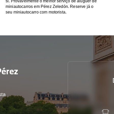
si. Provavelmente o melhor serviço de aluguer de
miniautocarros em Pérez Zeledón. Reserve já o
seu miniautocarro com motorista.
érez
sta