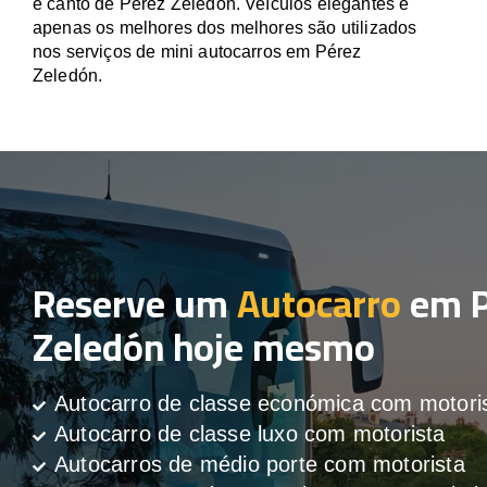
e canto de Pérez Zeledón. Veículos elegantes e
apenas os melhores dos melhores são utilizados
nos serviços de mini autocarros em Pérez
Zeledón.
Reserve um
Autocarro
em P
Zeledón hoje mesmo
Autocarro de classe económica com motori
Autocarro de classe luxo com motorista
Autocarros de médio porte com motorista