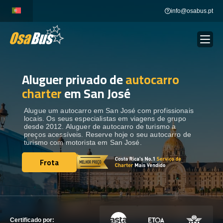
Skip
info@osabus.pt
to
content
Aluguer privado de
autocarro
Show dropdown
ALUGUER DE AUTOCARROS
charter
em San José
Show dropdown
DESTINOS
Alugue um autocarro em San José com profissionais
locais. Os seus especialistas em viagens de grupo
desde 2012. Aluguer de autocarro de turismo a
preços acessíveis. Reserve hoje o seu autocarro de
FROTA
turismo com motorista em San José.
Frota
Frota
ENTRE EM CONTACTO
ENTRE EM CONTACTO
Certificado por: