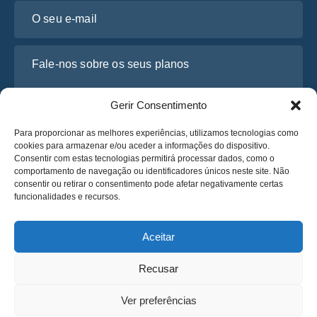
O seu e-mail
Fale-nos sobre os seus planos
Gerir Consentimento
Para proporcionar as melhores experiências, utilizamos tecnologias como
cookies para armazenar e/ou aceder a informações do dispositivo.
Consentir com estas tecnologias permitirá processar dados, como o
comportamento de navegação ou identificadores únicos neste site. Não
consentir ou retirar o consentimento pode afetar negativamente certas
funcionalidades e recursos.
Li e concordo com a
Política de Privacidade
da Osabus
Obtenha um Orçamento
Aceitar
Obtenha um Orçamento
Recusar
Português
Ver preferências
© 2025 OsaBus © Todos os direitos reservados.