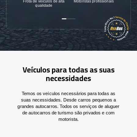
Frota de veículos de alta
Motoristas profissionais
Garanti
qualidade
Veículos para todas as suas
necessidades
Temos os veículos necessários para todas as
suas necessidades. Desde carros pequenos a
grandes autocarros. Todos os serviços de aluguer
de autocarros de turismo são privados e com
motorista.