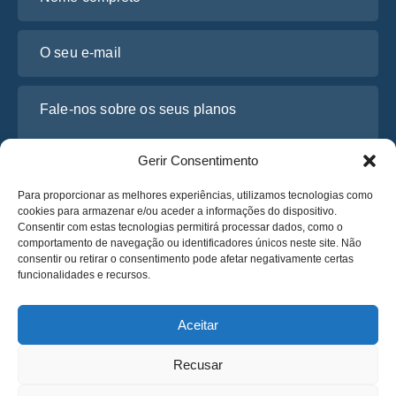
O seu e-mail
Fale-nos sobre os seus planos
Gerir Consentimento
Para proporcionar as melhores experiências, utilizamos tecnologias como
cookies para armazenar e/ou aceder a informações do dispositivo.
Consentir com estas tecnologias permitirá processar dados, como o
comportamento de navegação ou identificadores únicos neste site. Não
consentir ou retirar o consentimento pode afetar negativamente certas
funcionalidades e recursos.
Li e concordo com a
Política de Privacidade
da Osabus
Obtenha um Orçamento
Aceitar
Obtenha um Orçamento
Recusar
Português