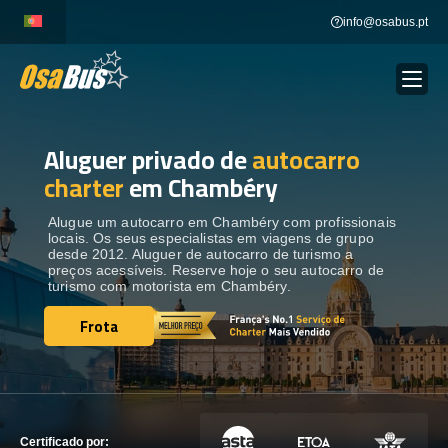
Skip
info@osabus.pt
to
content
Aluguer privado de
autocarro
Show dropdown
ALUGUER DE AUTOCARROS
charter
em Chambéry
Show dropdown
DESTINOS
Alugue um autocarro em Chambéry com profissionais
locais. Os seus especialistas em viagens de grupo
desde 2012. Aluguer de autocarro de turismo a
preços acessíveis. Reserve hoje o seu autocarro de
FROTA
turismo com motorista em Chambéry.
Frota
Frota
ENTRE EM CONTACTO
ENTRE EM CONTACTO
Certificado por: