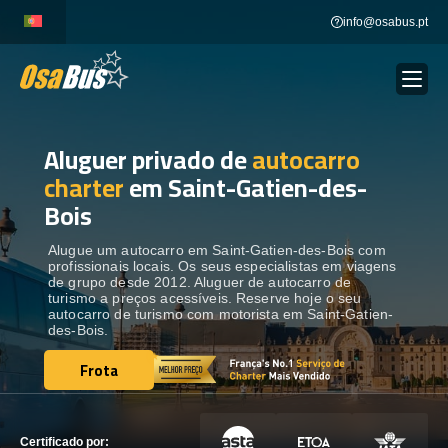
Skip
info@osabus.pt
to
content
Aluguer privado de
autocarro
Show dropdown
ALUGUER DE AUTOCARROS
charter
em Saint-Gatien-des-
Bois
Show dropdown
DESTINOS
Alugue um autocarro em Saint-Gatien-des-Bois com
profissionais locais. Os seus especialistas em viagens
FROTA
de grupo desde 2012. Aluguer de autocarro de
turismo a preços acessíveis. Reserve hoje o seu
autocarro de turismo com motorista em Saint-Gatien-
des-Bois.
ENTRE EM CONTACTO
ENTRE EM CONTACTO
Frota
Frota
Certificado por: