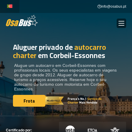
Skip
info@osabus.pt
to
content
Aluguer privado de
autocarro
Show dropdown
ALUGUER DE AUTOCARROS
charter
em Corbeil-Essonnes
Show dropdown
DESTINOS
Alugue um autocarro em Corbeil-Essonnes com
profissionais locais. Os seus especialistas em viagens
de grupo desde 2012. Aluguer de autocarro de
turismo a preços acessíveis. Reserve hoje o seu
FROTA
autocarro de turismo com motorista em Corbeil-
Essonnes.
Frota
ENTRE EM CONTACTO
Frota
ENTRE EM CONTACTO
Certificado por: