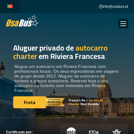
Skip
info@osabus.pt
to
content
Aluguer privado de
autocarro
Show dropdown
ALUGUER DE AUTOCARROS
charter
em Riviera Francesa
Show dropdown
DESTINOS
Alugue um autocarro em Riviera Francesa com
profissionais locais. Os seus especialistas em viagens
de grupo desde 2012. Aluguer de autocarro de
turismo a preços acessíveis. Reserve hoje o seu
FROTA
autocarro de turismo com motorista em Riviera
Francesa.
Frota
ENTRE EM CONTACTO
Frota
ENTRE EM CONTACTO
Certificado por: