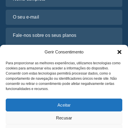
O seu e-mail
Fale-nos sobre os seus planos
Gerir Consentimento
Para proporcionar as melhores experiências, utilizamos tecnologias como
cookies para armazenar e/ou aceder a informações do dispositivo.
Consentir com estas tecnologias permitirá processar dados, como o
comportamento de navegação ou identificadores únicos neste site. Não
consentir ou retirar o consentimento pode afetar negativamente certas
funcionalidades e recursos.
Li e concordo com a
Política de Privacidade
da Osabus
Obtenha um Orçamento
Aceitar
Obtenha um Orçamento
Recusar
Português