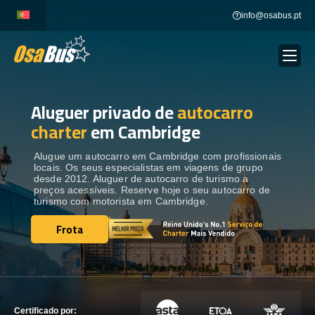
Skip
info@osabus.pt
to
content
Aluguer privado de
autocarro
Show dropdown
ALUGUER DE AUTOCARROS
charter
em Cambridge
Show dropdown
DESTINOS
Alugue um autocarro em Cambridge com profissionais
locais. Os seus especialistas em viagens de grupo
desde 2012. Aluguer de autocarro de turismo a
preços acessíveis. Reserve hoje o seu autocarro de
FROTA
turismo com motorista em Cambridge.
Frota
Frota
ENTRE EM CONTACTO
ENTRE EM CONTACTO
Certificado por: