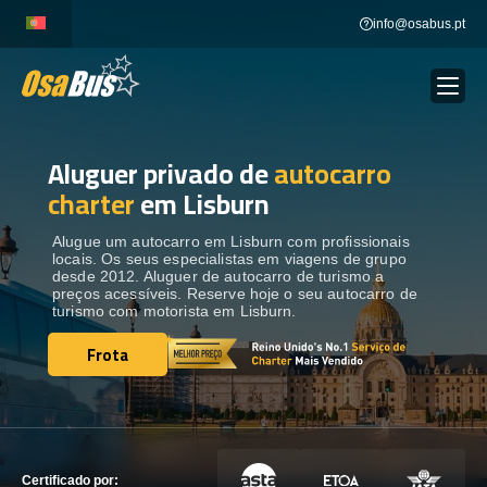
Skip
info@osabus.pt
to
content
Aluguer privado de
autocarro
Show dropdown
ALUGUER DE AUTOCARROS
charter
em Lisburn
Show dropdown
DESTINOS
Alugue um autocarro em Lisburn com profissionais
locais. Os seus especialistas em viagens de grupo
desde 2012. Aluguer de autocarro de turismo a
preços acessíveis. Reserve hoje o seu autocarro de
FROTA
turismo com motorista em Lisburn.
Frota
Frota
ENTRE EM CONTACTO
ENTRE EM CONTACTO
Certificado por: