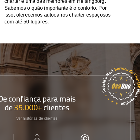
charter é uma das melhores em Helsingborg.
Sabemos o quão importante é o conforto. Por
isso, oferecemos autocarros charter espaçosos
com até 50 lugares.
De confiança para mais
de
35.000+
clientes
Ver histórias de clientes