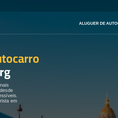
ALUGUER DE AUT
utocarro
rg
nais
 desde
ssíveis.
rista em