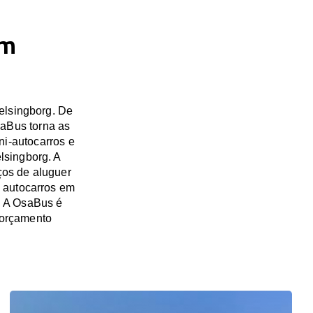
em
elsingborg. De
saBus torna as
ni-autocarros e
lsingborg. A
ços de aluguer
e autocarros em
. A OsaBus é
 orçamento