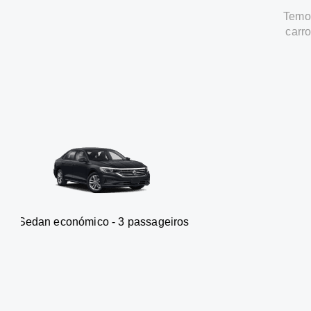
Temos
carr
nómico - 3 passageiros
Carrinha