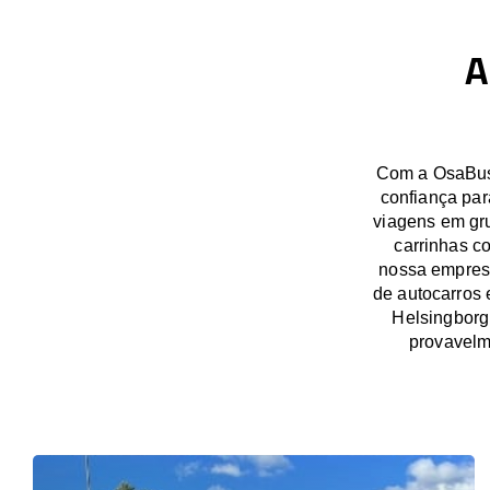
A
Com a OsaBus,
confiança par
viagens em gru
carrinhas c
nossa empresa
de autocarros 
Helsingborg
provavelm