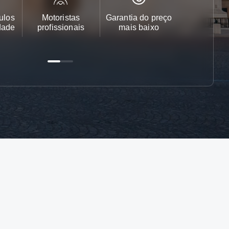
ulos
Motoristas
Garantia do preço
Apoio ao cl
dade
profissionais
mais baixo
24/7