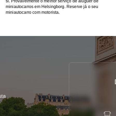
si. Provavelmente o melhor serviço de aluguer de
miniautocarros em Helsingborg. Reserve já o seu
miniautocarro com motorista.
sta