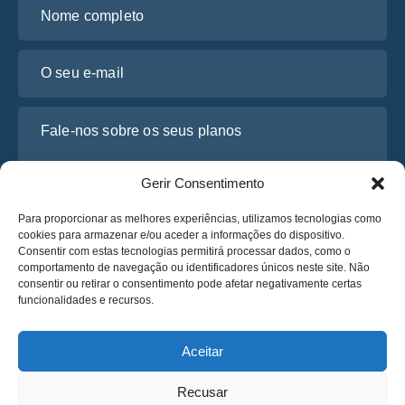
Nome completo
O seu e-mail
Fale-nos sobre os seus planos
Gerir Consentimento
Para proporcionar as melhores experiências, utilizamos tecnologias como
cookies para armazenar e/ou aceder a informações do dispositivo.
Consentir com estas tecnologias permitirá processar dados, como o
comportamento de navegação ou identificadores únicos neste site. Não
consentir ou retirar o consentimento pode afetar negativamente certas
funcionalidades e recursos.
Li e concordo com a
Política de Privacidade
da Osabus
Obtenha um Orçamento
Aceitar
Obtenha um Orçamento
Recusar