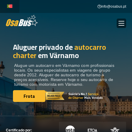
Skip
info@osabus.pt
to
content
Aluguer privado de
autocarro
Show dropdown
ALUGUER DE AUTOCARROS
charter
em Värnamo
Show dropdown
DESTINOS
Alugue um autocarro em Värnamo com profissionais
locais. Os seus especialistas em viagens de grupo
desde 2012. Aluguer de autocarro de turismo a
preços acessíveis. Reserve hoje o seu autocarro de
FROTA
turismo com motorista em Värnamo.
Frota
Frota
ENTRE EM CONTACTO
ENTRE EM CONTACTO
Certificado por: