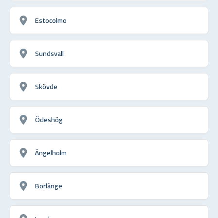
Estocolmo
Sundsvall
Skövde
Ödeshög
Ängelholm
Borlänge