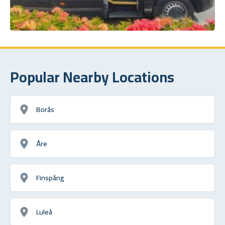
Popular Nearby Locations
Borås
Åre
Finspång
Luleå