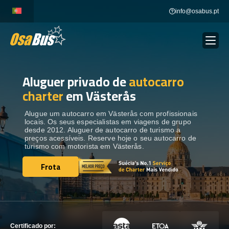
Skip
info@osabus.pt
to
content
Aluguer privado de
autocarro
Show dropdown
ALUGUER DE AUTOCARROS
charter
em Västerås
Show dropdown
DESTINOS
Alugue um autocarro em Västerås com profissionais
locais. Os seus especialistas em viagens de grupo
desde 2012. Aluguer de autocarro de turismo a
preços acessíveis. Reserve hoje o seu autocarro de
FROTA
turismo com motorista em Västerås.
Frota
Frota
ENTRE EM CONTACTO
ENTRE EM CONTACTO
Certificado por: