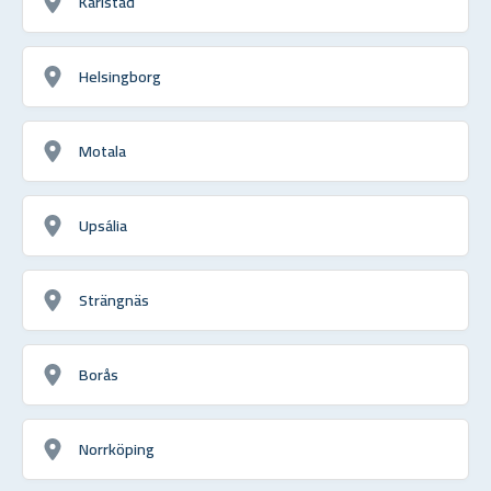
Karlstad
Helsingborg
Motala
Upsália
Strängnäs
Borås
Norrköping