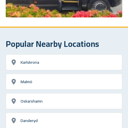
Popular Nearby Locations
Karlskrona
Malmö
Oskarshamn
Danderyd