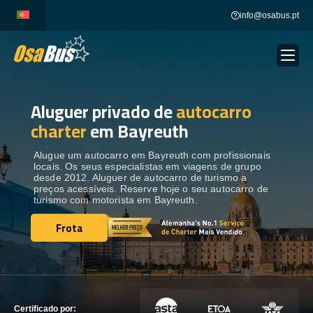
Skip
info@osabus.pt
to
content
Aluguer privado de
autocarro
Show dropdown
ALUGUER DE AUTOCARROS
charter
em Bayreuth
Show dropdown
DESTINOS
Alugue um autocarro em Bayreuth com profissionais
locais. Os seus especialistas em viagens de grupo
desde 2012. Aluguer de autocarro de turismo a
preços acessíveis. Reserve hoje o seu autocarro de
FROTA
turismo com motorista em Bayreuth.
Frota
Frota
ENTRE EM CONTACTO
ENTRE EM CONTACTO
Certificado por: