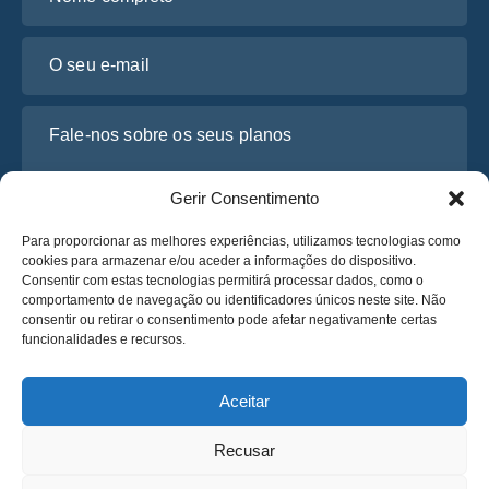
O seu e-mail
Fale-nos sobre os seus planos
Gerir Consentimento
Para proporcionar as melhores experiências, utilizamos tecnologias como
cookies para armazenar e/ou aceder a informações do dispositivo.
Consentir com estas tecnologias permitirá processar dados, como o
comportamento de navegação ou identificadores únicos neste site. Não
consentir ou retirar o consentimento pode afetar negativamente certas
funcionalidades e recursos.
Li e concordo com a
Política de Privacidade
da Osabus
Obtenha um Orçamento
Aceitar
Obtenha um Orçamento
Recusar
Português