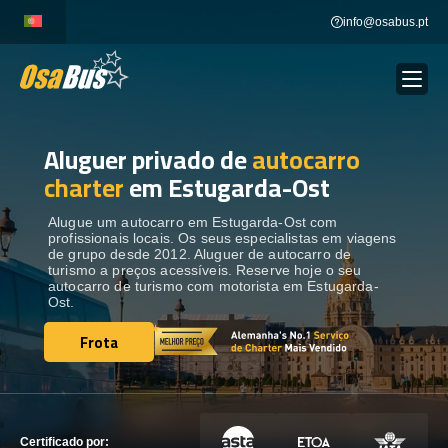
Skip
info@osabus.pt
to
content
Aluguer privado de
autocarro
Show dropdown
ALUGUER DE AUTOCARROS
charter
em Estugarda-Ost
Show dropdown
DESTINOS
Alugue um autocarro em Estugarda-Ost com
profissionais locais. Os seus especialistas em viagens
de grupo desde 2012. Aluguer de autocarro de
turismo a preços acessíveis. Reserve hoje o seu
FROTA
autocarro de turismo com motorista em Estugarda-
Ost.
Frota
ENTRE EM CONTACTO
Frota
ENTRE EM CONTACTO
Certificado por: