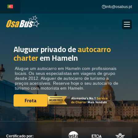
Skip
info@osabus.pt
to
content
Aluguer privado de
autocarro
Show dropdown
ALUGUER DE AUTOCARROS
charter
em Hameln
Show dropdown
DESTINOS
Alugue um autocarro em Hameln com profissionais
locais. Os seus especialistas em viagens de grupo
desde 2012. Aluguer de autocarro de turismo a
preços acessíveis. Reserve hoje o seu autocarro de
FROTA
turismo com motorista em Hameln.
Frota
Frota
ENTRE EM CONTACTO
ENTRE EM CONTACTO
Certificado por: