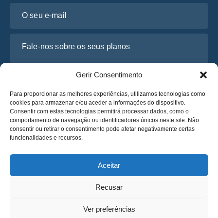
O seu e-mail
Fale-nos sobre os seus planos
Gerir Consentimento
Para proporcionar as melhores experiências, utilizamos tecnologias como
cookies para armazenar e/ou aceder a informações do dispositivo.
Consentir com estas tecnologias permitirá processar dados, como o
comportamento de navegação ou identificadores únicos neste site. Não
consentir ou retirar o consentimento pode afetar negativamente certas
funcionalidades e recursos.
Li e concordo com a
Política de Privacidade
da Osabus
Obtenha um Orçamento
Aceitar
Obtenha um Orçamento
Recusar
Português
Ver preferências