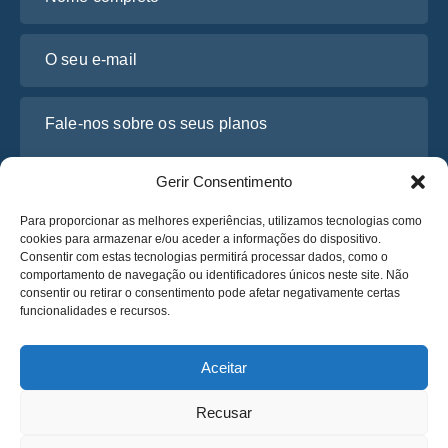
O seu e-mail
Fale-nos sobre os seus planos
Gerir Consentimento
Para proporcionar as melhores experiências, utilizamos tecnologias como
cookies para armazenar e/ou aceder a informações do dispositivo.
Consentir com estas tecnologias permitirá processar dados, como o
comportamento de navegação ou identificadores únicos neste site. Não
consentir ou retirar o consentimento pode afetar negativamente certas
funcionalidades e recursos.
Li e concordo com a
Política de Privacidade
da Osabus
Obtenha um Orçamento
Aceitar
Obtenha um Orçamento
Recusar
Português