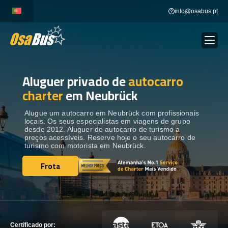
Skip
info@osabus.pt
to
content
Aluguer privado de
autocarro
Show dropdown
ALUGUER DE AUTOCARROS
charter
em Neubrück
Show dropdown
DESTINOS
Alugue um autocarro em Neubrück com profissionais
locais. Os seus especialistas em viagens de grupo
desde 2012. Aluguer de autocarro de turismo a
preços acessíveis. Reserve hoje o seu autocarro de
FROTA
turismo com motorista em Neubrück.
Frota
Frota
ENTRE EM CONTACTO
ENTRE EM CONTACTO
Certificado por: