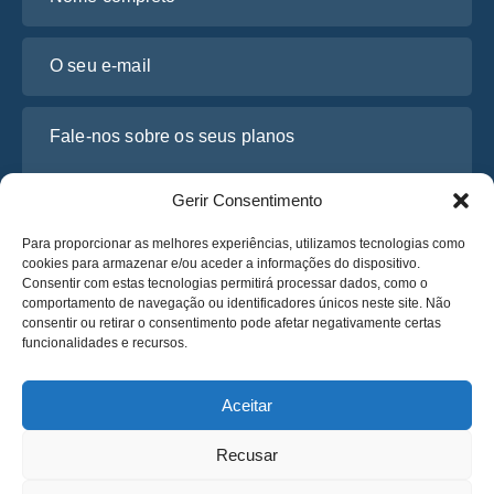
O seu e-mail
Fale-nos sobre os seus planos
Gerir Consentimento
Para proporcionar as melhores experiências, utilizamos tecnologias como
cookies para armazenar e/ou aceder a informações do dispositivo.
Consentir com estas tecnologias permitirá processar dados, como o
comportamento de navegação ou identificadores únicos neste site. Não
consentir ou retirar o consentimento pode afetar negativamente certas
funcionalidades e recursos.
Li e concordo com a
Política de Privacidade
da Osabus
Obtenha um Orçamento
Aceitar
Obtenha um Orçamento
Recusar
Português