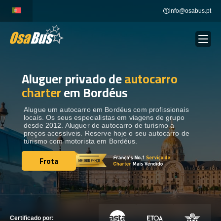
Skip
info@osabus.pt
to
content
Aluguer privado de
autocarro
Show dropdown
ALUGUER DE AUTOCARROS
charter
em Bordéus
Show dropdown
DESTINOS
Alugue um autocarro em Bordéus com profissionais
locais. Os seus especialistas em viagens de grupo
desde 2012. Aluguer de autocarro de turismo a
preços acessíveis. Reserve hoje o seu autocarro de
FROTA
turismo com motorista em Bordéus.
Frota
Frota
ENTRE EM CONTACTO
ENTRE EM CONTACTO
Certificado por: